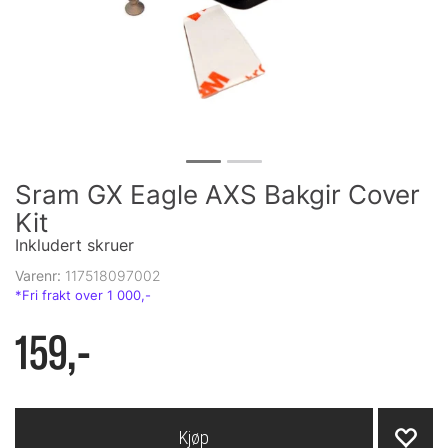
Sram GX Eagle AXS Bakgir Cover
Kit
Inkludert skruer
Varenr:
117518097002
159,-
Kjøp