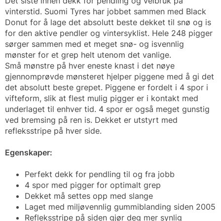
Det siste innen dekk for pendling og veibruk på
vinterstid. Suomi Tyres har jobbet sammen med Black
Donut for å lage det absolutt beste dekket til snø og is
for den aktive pendler og vintersyklist. Hele 248 pigger
sørger sammen med et meget snø- og isvennlig
mønster for et grep helt utenom det vanlige.
Små mønstre på hver eneste knast i det nøye
gjennomprøvde mønsteret hjelper piggene med å gi det
det absolutt beste grepet. Piggene er fordelt i 4 spor i
vifteform, slik at flest mulig pigger er i kontakt med
underlaget til enhver tid. 4 spor er også meget gunstig
ved bremsing på ren is. Dekket er utstyrt med
refleksstripe på hver side.
Egenskaper:
Perfekt dekk for pendling til og fra jobb
4 spor med pigger for optimalt grep
Dekket må settes opp med slange
Laget med miljøvennlig gummiblanding siden 2005
Refleksstripe på siden gjør deg mer synlig