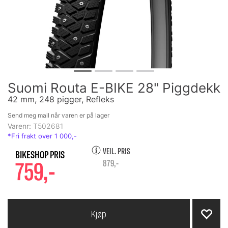
Suomi Routa E-BIKE 28" Piggdekk
42 mm, 248 pigger, Refleks
Send meg mail når varen er på lager
Varenr:
T502681
VEIL. PRIS
759,-
879,-
Kjøp