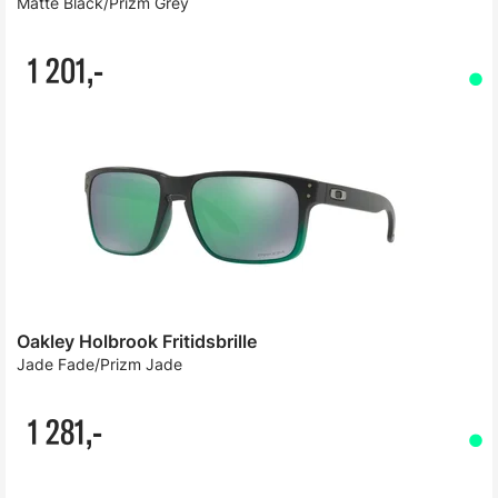
Matte Black/Prizm Grey
1 201,-
Oakley Holbrook Fritidsbrille
Jade Fade/Prizm Jade
1 281,-