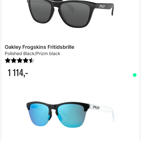
Oakley Frogskins Fritidsbrille
Polished Black/Prizm black
Karakter:
4.7 av 5 mulige
1 114,-