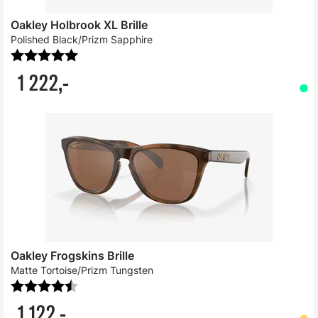
Oakley Holbrook XL Brille
Polished Black/Prizm Sapphire
Karakter:
5.0 av 5 mulige
1 222,-
Oakley Frogskins Brille
Matte Tortoise/Prizm Tungsten
Karakter:
4.8 av 5 mulige
1 122,-