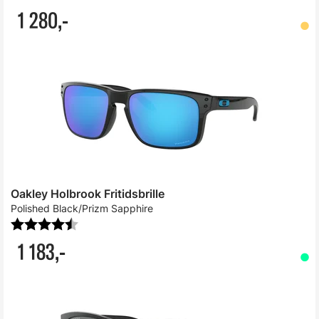
1 280,-
Oakley Holbrook Fritidsbrille
Polished Black/Prizm Sapphire
Karakter:
4.4 av 5 mulige
1 183,-