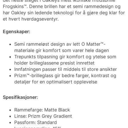
det neste steget i Oakleys mest ikoniske fritidsbrille
Frogskins™. Denne brillen har et semi rammedesign og
har Oakley sin ledende teknologi for å gjøre deg klar for
et hvert hverdagseventyr.
Egenskaper:
Semi rammeløst design av lett O Matter™-
materiale gir komfort som varer hele dagen
Trepunkts tilpasning gir komfort og ytelse som
holder brilleglassene presist innrettet
Innfatningen passer til middels til store ansikter
Prizm™-brilleglass gir bedre farger, kontrast og
detaljer for en optimalisert opplevelse
Spesifikasjoner:
Rammefarge: Matte Black
Linse: Prizm Grey Gradient
Passform: Standard