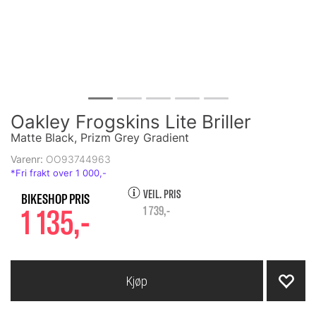
Oakley Frogskins Lite Briller
Matte Black, Prizm Grey Gradient
Varenr:
OO93744963
VEIL. PRIS
1 135,-
1 739,-
Kjøp