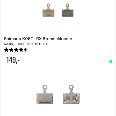
Shimano K05Ti-RX Bremseklosser
Resin, 1 par, BP-K05TI-RX
Karakter:
4.8 av 5 mulige
149,-