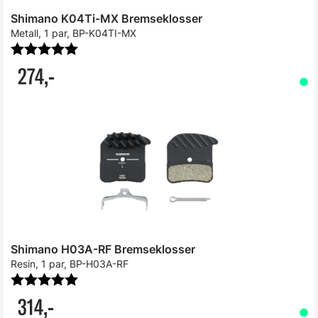
Shimano K04Ti-MX Bremseklosser
Metall, 1 par, BP-K04TI-MX
Karakter:
5.0 av 5 mulige
274,-
Shimano H03A-RF Bremseklosser
Resin, 1 par, BP-H03A-RF
Karakter:
5.0 av 5 mulige
314,-