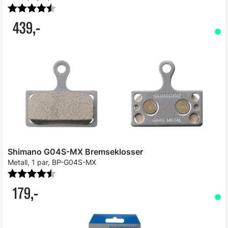
Karakter:
4.9 av 5 mulige
439,-
Shimano G04S-MX Bremseklosser
Metall, 1 par, BP-G04S-MX
Karakter:
4.8 av 5 mulige
179,-