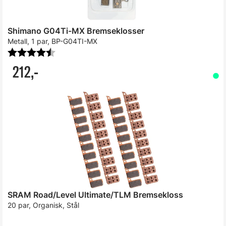
Shimano G04Ti-MX Bremseklosser
Metall, 1 par, BP-G04TI-MX
Karakter:
4.9 av 5 mulige
212,-
SRAM Road/Level Ultimate/TLM Bremsekloss
20 par, Organisk, Stål