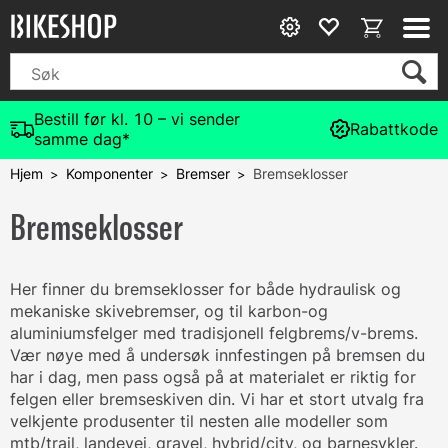
Bestill før kl. 10 – vi sender
Rabattkode
samme dag*
Hjem
Komponenter
Bremser
Bremseklosser
>
>
>
Bremseklosser
Her finner du bremseklosser for både hydraulisk og
mekaniske skivebremser, og til karbon-og
aluminiumsfelger med tradisjonell felgbrems/v-brems.
Vær nøye med å undersøk innfestingen på bremsen du
har i dag, men pass også på at materialet er riktig for
felgen eller bremseskiven din. Vi har et stort utvalg fra
velkjente produsenter til nesten alle modeller som
mtb/trail, landevei, gravel, hybrid/city, og barnesykler.