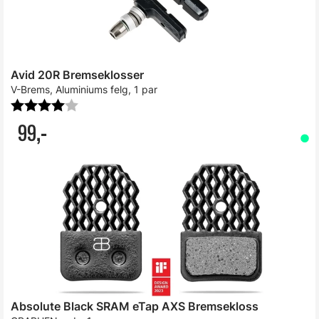
Avid 20R Bremseklosser
V-Brems, Aluminiums felg, 1 par
Karakter:
4.0 av 5 mulige
99,-
Absolute Black SRAM eTap AXS Bremsekloss