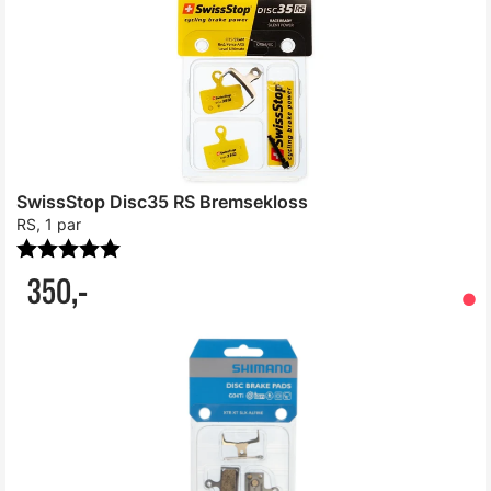
SwissStop Disc35 RS Bremsekloss
RS, 1 par
Karakter:
5.0 av 5 mulige
350,-