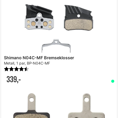
Shimano N04C-MF Bremseklosser
Metall, 1 par, BP-N04C-MF
Karakter:
4.9 av 5 mulige
339,-