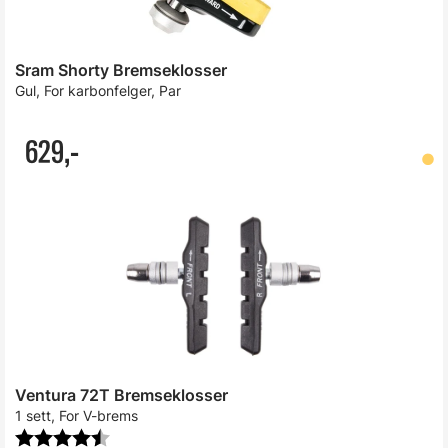
Sram Shorty Bremseklosser
Gul, For karbonfelger, Par
629,-
Ventura 72T Bremseklosser
1 sett, For V-brems
Karakter:
4.7 av 5 mulige