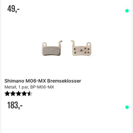
49,-
Shimano M06-MX Bremseklosser
Metall, 1 par, BP-M06-MX
Karakter:
4.4 av 5 mulige
183,-