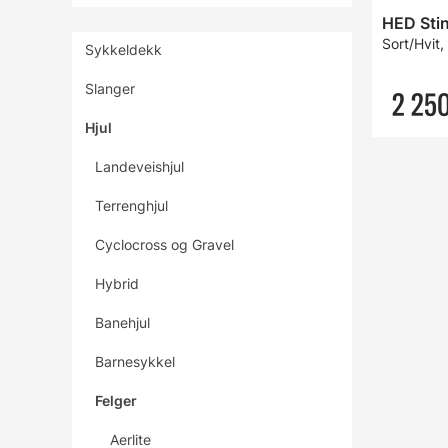
HED Stin
Sort/Hvit,
Sykkeldekk
Slanger
2 250
Hjul
Landeveishjul
Terrenghjul
Cyclocross og Gravel
Hybrid
Banehjul
Barnesykkel
Felger
Aerlite