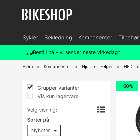
Sykler
Bekledning
Komponenter
Tilbehør
Bestill nå – vi sender neste virkedag*
Hjem
Komponenter
Hjul
Felger
HED
>
>
>
>
50%
Grupper varianter
Vis kun lagervare
Velg visning:
Sorter på
Nyheter