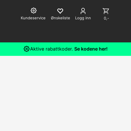
Kundeservice
Logg inn
0,-
Aktive rabattkoder.
Se kodene her!