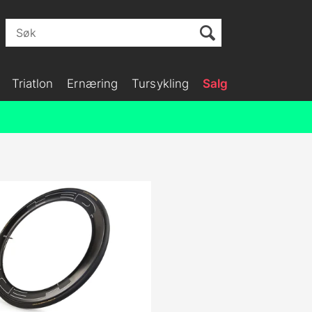
Triatlon
Ernæring
Tursykling
Salg
>