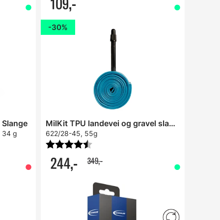
109,-
30%
 Slange
MilKit TPU landevei og gravel slange
 34 g
622/28-45, 55g
Karakter:
4.3 av 5 mulige
244,-
349,-