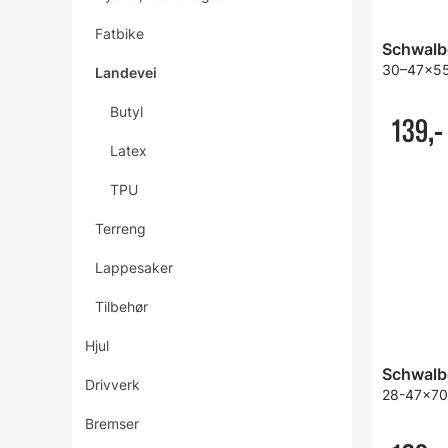
Fatbike
30–47x559
Landevei
Butyl
139,-
Latex
TPU
Terreng
Lappesaker
Tilbehør
Hjul
Drivverk
28-47x700
Bremser