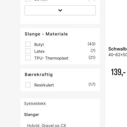
Slange - Materiale
(43)
Butyl
(7)
Latex
40–62x507
(21)
TPU- Thermoplast
139,-
Bærekraftig
(17)
Resirkulert
Sykkeldekk
Slanger
Hybrid, Gravel og CX