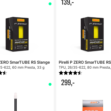
139,-
P ZERO SmarTUBE RS Slange
Pirelli P ZERO SmarTUBE RS
5-622, 60 mm Presta, 33 g
TPU, 26/35-622, 80 mm Presta,
:
4.4 av 5 mulige
Karakter:
4.7 av 5 mulige
299,-