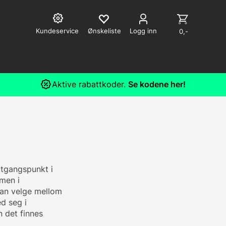
Kundeservice
Logg inn
0,-
Aktive rabattkoder.
Se kodene her!
utgangspunkt i
men i
 kan velge mellom
d seg i
 det finnes