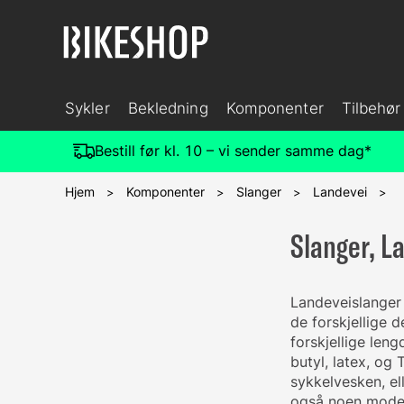
Sykler
Bekledning
Komponenter
Tilbehør
Bestill før kl. 10 – vi sender samme dag*
Hjem
Komponenter
Slanger
Landevei
>
>
>
>
Slanger, L
Landeveislanger 
de forskjellige
forskjellige len
butyl, latex, og
sykkelvesken, el
også noen modelle