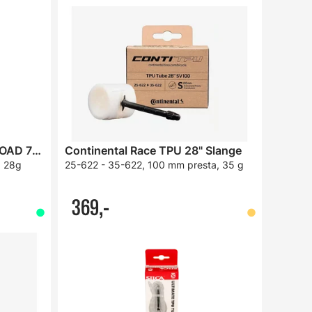
Tubolito S-Tubo Newmen ROAD 700c Slange
Continental Race TPU 28" Slange
, 28g
25-622 - 35-622, 100 mm presta, 35 g
369,-