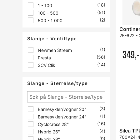
(18)
1 - 100
(51)
100 - 500
(2)
500 - 1 000
Continen
25-622 - 
Slange - Ventiltype
(1)
Newmen Streem
349,-
(56)
Presta
(14)
SCV Clik
Slange - Størrelse/type
(3)
Barnesykler/vogner 20"
(1)
Barnesykler/vogner 24"
(16)
Cyclocross 28"
Silca TP
(4)
Hybrid 26"
700x24-4
(9)
Hybrid 28"