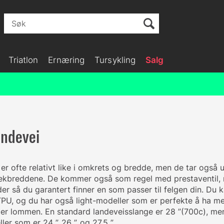
Triatlon
Ernæring
Tursykling
Salg
andevei
er ofte relativt like i omkrets og bredde, men de tar også 
 dekbreddene. De kommer også som regel med prestaventil, 
gder så du garantert finner en som passer til felgen din. Du
 TPU, og du har også light-modeller som er perfekte å ha me
ler lommen. En standard landeveisslange er 28 ”(700c), men
r som er 24 ”, 26 ”, og 27,5 ”.