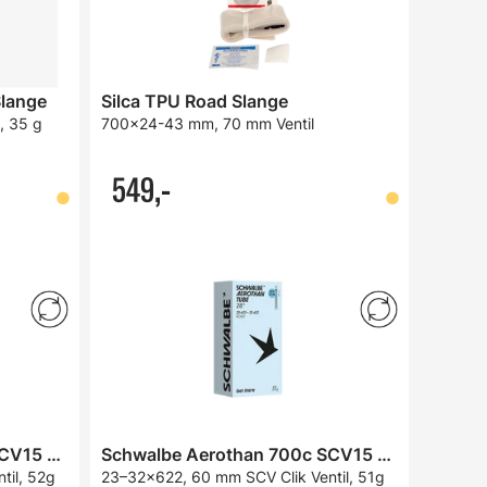
Slange
Silca TPU Road Slange
, 35 g
700x24-43 mm, 70 mm Ventil
549,-
Schwalbe Aerothan 700c SCV15 Slange
Schwalbe Aerothan 700c SCV15 Slange
til, 52g
23–32x622, 60 mm SCV Clik Ventil, 51g