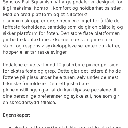
Syncros Flat Squamish IV Large pedaler er designet for
å gi maksimal kontroll, komfort og holdbarhet på stien.
Med en bred plattform og et slitesterkt
aluminiumskropp er disse pedalene laget for å tåle de
tøffeste forholdene, samtidig som de gir en pålitelig og
sikker plattform for foten. Den store flate plattformen
gir bedre kontakt med skoene, noe som gir en mer
stabil og responsiv sykkelopplevelse, enten du klatrer,
hopper eller tar raske svinger.
Pedalene er utstyrt med 10 justerbare pinner per side
for ekstra feste og grep. Dette gjør det lettere å holde
føttene på plass under hele turen, selv under de mest
tekniske forholdene. Den lett justerbare
pinneinnstillingen gjør at du kan tilpasse pedalene til
dine personlige preferanser og sykkelstil, noe som gir
en skreddersydd følelse.
Egenskaper:
Bred plattform – Gir stabilitet og økt kontakt med