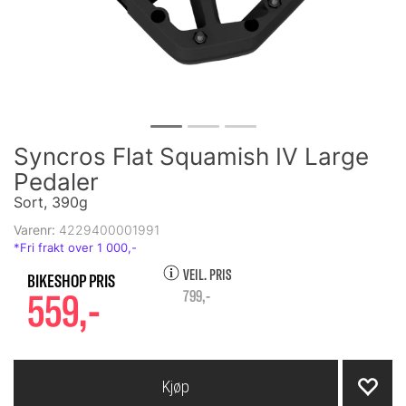
Syncros Flat Squamish IV Large
Pedaler
Sort, 390g
Varenr:
4229400001991
VEIL. PRIS
559,-
799,-
Kjøp