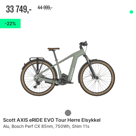
33 749,-
44 999,-
22%
Scott AXIS eRIDE EVO Tour Herre Elsykkel
Alu, Bosch Perf CX 85nm, 750Wh, Shim 11s