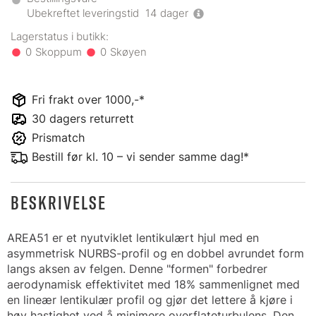
Ubekreftet leveringstid
14
dager
0
0
Fri frakt over 1000,-*
30 dagers returrett
Prismatch
Bestill før kl. 10 – vi sender samme dag!*
BESKRIVELSE
AREA51 er et nyutviklet lentikulært hjul med en
asymmetrisk NURBS-profil og en dobbel avrundet form
langs aksen av felgen. Denne "formen" forbedrer
aerodynamisk effektivitet med 18% sammenlignet med
en lineær lentikulær profil og gjør det lettere å kjøre i
høy hastighet ved å minimere overflateturbulens. Den