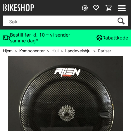
Bestill før kl. 10 – vi sender
Rabattkode
samme dag*
Hjem
Komponenter
Hjul
Landeveishjul
Pariser
>
>
>
>