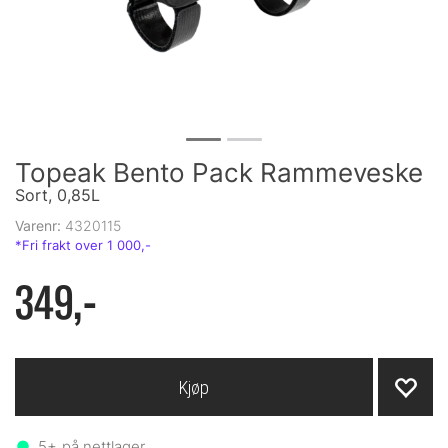
Topeak Bento Pack Rammeveske
Sort, 0,85L
Varenr:
4320115
349,-
Kjøp
5+
på nettlager