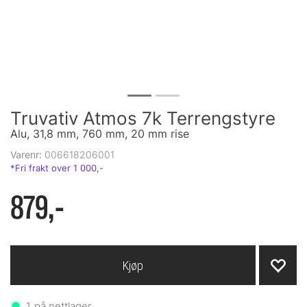
Truvativ Atmos 7k Terrengstyre
Alu, 31,8 mm, 760 mm, 20 mm rise
Varenr:
006618206001
879,-
Kjøp
1
på nettlager