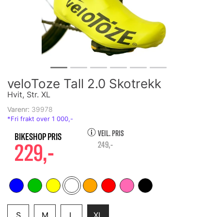
veloToze Tall 2.0 Skotrekk
Hvit, Str. XL
Varenr:
39978
VEIL. PRIS
229,-
249,-
S
M
L
XL