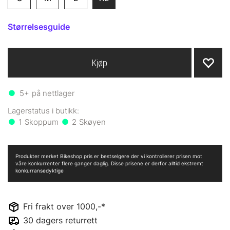
Størrelsesguide
Kjøp
5+
på nettlager
1
2
Produkter merket Bikeshop pris er bestselgere der vi kontrollerer prisen mot
våre konkurrenter flere ganger daglig. Disse prisene er derfor alltid ekstremt
konkurransedyktige
Fri frakt over 1000,-*
30 dagers returrett