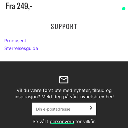
Fra 249,-
SUPPORT
Produsent
Størrelsesguide
Vil du være først ute med nyheter, tilbud og
inspirasjon? Meld deg på vårt nyhetsbrev her!
Se vårt
personvern
for vilkår.