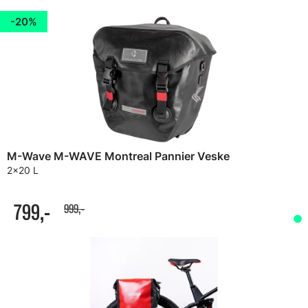
20%
M-Wave M-WAVE Montreal Pannier Veske
2x20 L
799,-
999,-