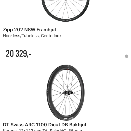
Zipp 202 NSW Framhjul
Hookless/Tubeless, Centerlock
20 329,-
DT Swiss ARC 1100 Dicut DB Bakhjul
Karbon, 12x142 mm TA, Shim HG, 55 mm