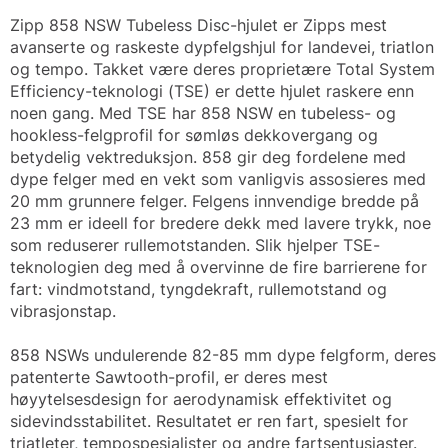
Zipp 858 NSW Tubeless Disc-hjulet er Zipps mest
avanserte og raskeste dypfelgshjul for landevei, triatlon
og tempo. Takket være deres proprietære Total System
Efficiency-teknologi (TSE) er dette hjulet raskere enn
noen gang. Med TSE har 858 NSW en tubeless- og
hookless-felgprofil for sømløs dekkovergang og
betydelig vektreduksjon. 858 gir deg fordelene med
dype felger med en vekt som vanligvis assosieres med
20 mm grunnere felger. Felgens innvendige bredde på
23 mm er ideell for bredere dekk med lavere trykk, noe
som reduserer rullemotstanden. Slik hjelper TSE-
teknologien deg med å overvinne de fire barrierene for
fart: vindmotstand, tyngdekraft, rullemotstand og
vibrasjonstap.
858 NSWs undulerende 82-85 mm dype felgform, deres
patenterte Sawtooth-profil, er deres mest
høyytelsesdesign for aerodynamisk effektivitet og
sidevindsstabilitet. Resultatet er ren fart, spesielt for
triatleter, tempospesialister og andre fartsentusiaster.