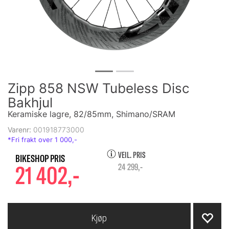
Zipp 858 NSW Tubeless Disc
Bakhjul
Keramiske lagre, 82/85mm, Shimano/SRAM
Varenr:
001918773000
VEIL. PRIS
21 402,-
24 299,-
Kjøp