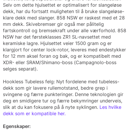
Selv om dette hjulsettet er optimalisert for slangeløse
dekk, har du fortsatt muligheten til å bruke slangeløse-
klare dekk med slanger. 858 NSW er raskest med et 28
mm dekk. Skivebremser gir også mer pålitelig
fartskontroll og bremsekraft under alle værforhold. 858
NSW har det førsteklasses ZR1 SL-navsettet med
keramiske lagre. Hjulsettet veier 1500 gram og er
klargjort for center lock-rotor, leveres med endestykker
for 12 mm aksel foran og bak, og er kompatibelt med
XDR- eller SRAM/Shimano-boss (Campagnolo-boss
selges separat).
Hookless Tubeless felg: Nyt fordelene med tubeless-
dekk som gir lavere rullemotstand, bedre grep i
svingene og færre punkteringer. Denne teknologien gir
deg en smidigere tur og færre bekymringer underveis,
slik at du kan fokusere på å nyte syklingen.
Les hvilke
dekk som er kompatible her.
Egenskaper: