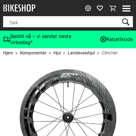
Bestill nå – vi sender neste
Rabattkode
virkedag*
Hjem
Komponenter
Hjul
Landeveishjul
Clincher
>
>
>
>