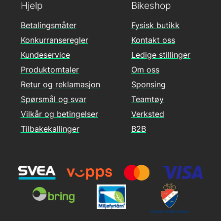
Hjelp
Bikeshop
Betalingsmåter
Fysisk butikk
Konkurranseregler
Kontakt oss
Kundeservice
Ledige stillinger
Produktomtaler
Om oss
Retur og reklamasjon
Sponsing
Spørsmål og svar
Teamtøy
Vilkår og betingelser
Verksted
Tilbakekallinger
B2B