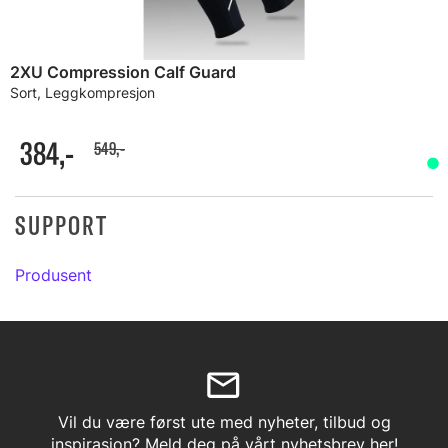
2XU Compression Calf Guard
Sort, Leggkompresjon
384,-
549,-
SUPPORT
Produsent
Vil du være først ute med nyheter, tilbud og
inspirasjon? Meld deg på vårt nyhetsbrev her!