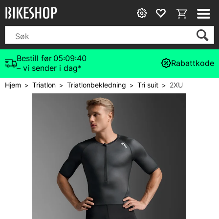
Bestill før
05:09:40
Rabattkode
– vi sender i dag*
Hjem
Triatlon
Triatlonbekledning
Tri suit
2XU
>
>
>
>