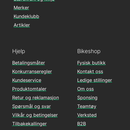
Merker
Kundeklubb
Artikler
Hjelp
Bikeshop
Betalingsmåter
Fysisk butikk
Konkurranseregler
Kontakt oss
Kundeservice
Ledige stillinger
Produktomtaler
Om oss
Retur og reklamasjon
Sponsing
Spørsmål og svar
Teamtøy
Vilkår og betingelser
Verksted
Tilbakekallinger
B2B