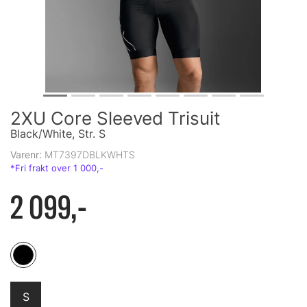
2XU Core Sleeved Trisuit
Black/White, Str. S
Varenr:
MT7397DBLKWHTS
2 099,-
S