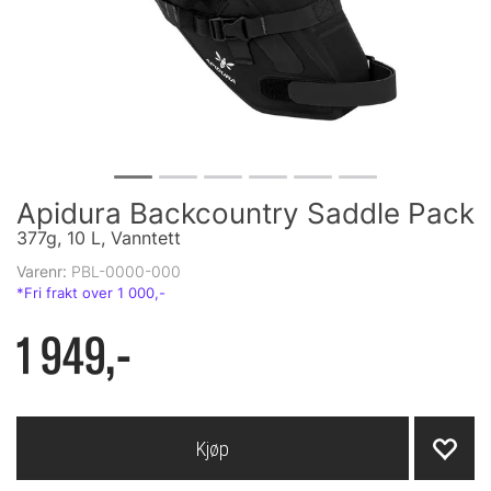
Apidura Backcountry Saddle Pack
377g, 10 L, Vanntett
Varenr:
PBL-0000-000
1 949,-
Kjøp