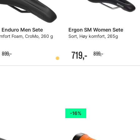
 Enduro Men Sete
Ergon SM Women Sete
omfort Foam, CroMo, 260 g
Sort, Høy komfort, 265g
719,-
899,-
899,-
16%