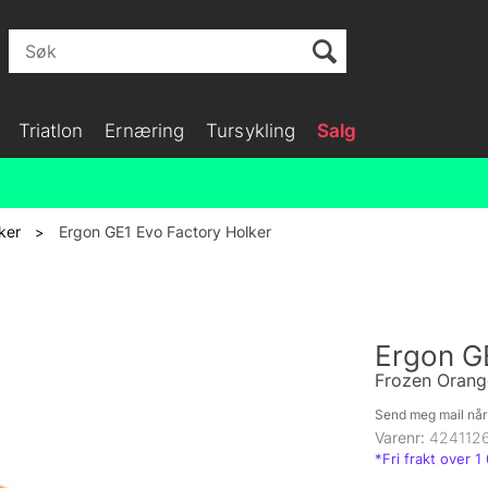
Triatlon
Ernæring
Tursykling
Salg
ker
Ergon GE1 Evo Factory Holker
>
Ergon G
Frozen Orang
Send meg mail når 
Varenr:
424112