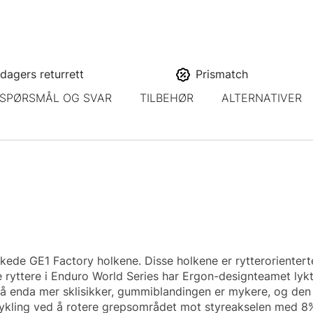
dagers returrett
Prismatch
SPØRSMÅL OG SVAR
TILBEHØR
ALTERNATIVER
kkede GE1 Factory holkene. Disse holkene er rytterorientert
ge ryttere i Enduro World Series har Ergon-designteamet l
r nå enda mer sklisikker, gummiblandingen er mykere, og den 
sykling ved å rotere grepsområdet mot styreakselen med 8%