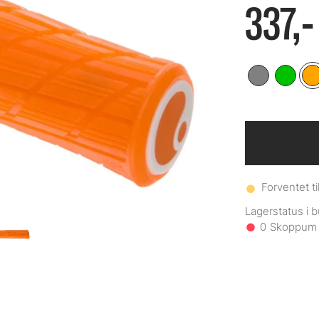
337,-
Forventet ti
0