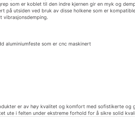
grep som er koblet til den indre kjernen gir en myk og de
rt på utsiden ved bruk av disse holkene som er kompatibl
kt vibrasjonsdemping.
dd aluminiumfeste som er cnc maskinert
odukter er av høy kvalitet og komfort med sofistikerte og 
et ute i felten under ekstreme forhold for å sikre solid kvali