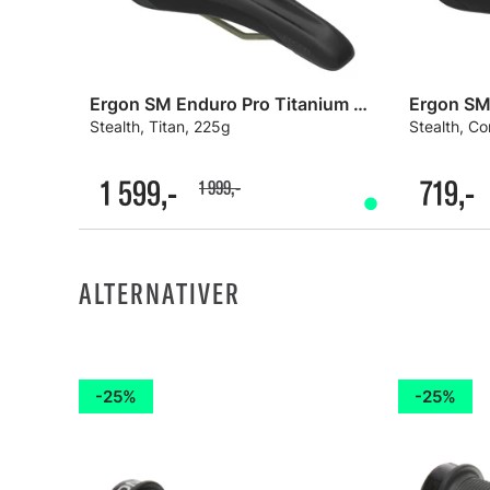
Ergon SM Enduro Pro Titanium Men Sete
Ergon SM
Stealth, Titan, 225g
Stealth, C
1 599,-
719,-
1 999,-
ALTERNATIVER
25%
25%