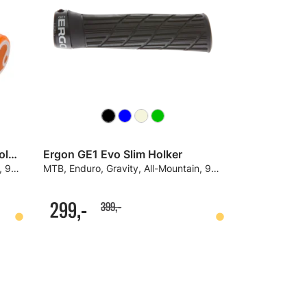
Ergon GE1 Evo Slim Factory Holker
Ergon GE1 Evo Slim Holker
MTB, Enduro, Gravity, All-Mountain, 90 g
MTB, Enduro, Gravity, All-Mountain, 95 g
299,-
399,-