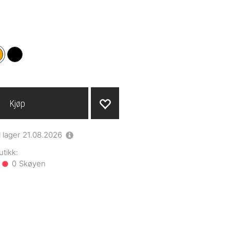
Kjøp
l lager
21.08.2026
0