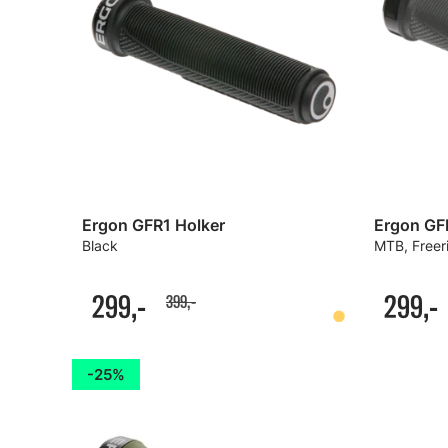
Ergon GFR1 Holker
Ergon GF
Black
MTB, Freeri
299,-
299,-
399,-
25%