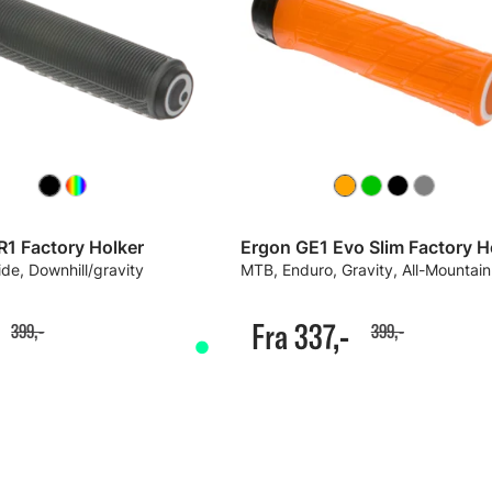
R1 Factory Holker
de, Downhill/gravity
Fra 337,-
399,-
399,-