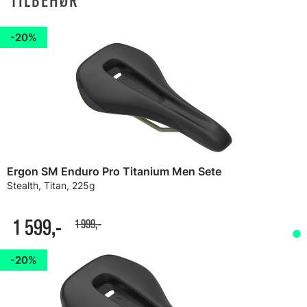
TILBEHØR
20%
Ergon SM Enduro Pro Titanium Men Sete
Stealth, Titan, 225g
1 599,-
1 999,-
20%