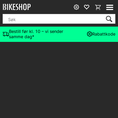
Bestill før kl. 10 – vi sender
Rabattkode
samme dag*