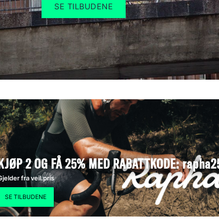
SE TILBUDENE
KJØP 2 OG FÅ 25% MED RABATTKODE: rapha2
Gjelder fra veil.pris