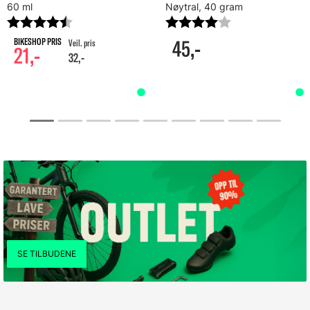
60 ml
Nøytral, 40 gram
Karakter:
4.7 av 5 mulige
Karakter:
4.0 av 5 mulig
45,-
21,-
32,-