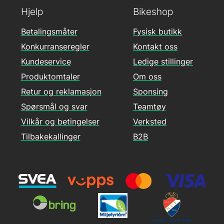
Hjelp
Bikeshop
Betalingsmåter
Fysisk butikk
Konkurranseregler
Kontakt oss
Kundeservice
Ledige stillinger
Produktomtaler
Om oss
Retur og reklamasjon
Sponsing
Spørsmål og svar
Teamtøy
Vilkår og betingelser
Verksted
Tilbakekallinger
B2B