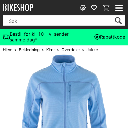
Bestill før kl. 10 – vi sender
Rabattkode
samme dag*
Hjem
Bekledning
Klær
Overdeler
Jakke
>
>
>
>