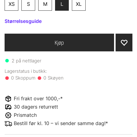
XS
S
M
L
XL
Størrelsesguide
Kjøp
2
på nettlager
0
0
Fri frakt over 1000,-*
30 dagers returrett
Prismatch
Bestill før kl. 10 – vi sender samme dag!*