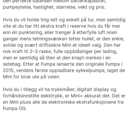
den perfekte balansen mellom batterikapasitet,
pumpeytelse, hastighet, størrelse, vekt og pris.
Hvis du vil holde ting lett og enkelt på tur, men samtidig
vite at du har litt ekstra kraft i reserve hvis du får mer
enn én punktering, eller trenger å etterfylle luft noen
ganger mens tetningsvæsken tetter hullet, er den enkle,
solide og svært driftssikre Mini et ideelt valg. Den har
nok kraft til 2–3 raske, fulle oppblåsinger per lading,
men er samtidig så liten at den knapt merkes i en
setebag. Etter at Fumpa lanserte den originale Fumpa i
2015, verdens første oppladbare sykkelpumpe, laget de
Mini for bruk ute på veien.
Hvis du i tillegg vil ha trykkmåler, digitalt display og
forhåndsinnstilte dekktrykk, er Mini+ akkurat det. Det er
en Mini pluss alle de elektroniske ekstrafunksjonene fra
Fumpa OG.