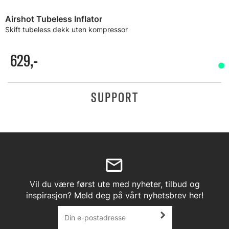
Airshot Tubeless Inflator
Skift tubeless dekk uten kompressor
629,-
SUPPORT
Vil du være først ute med nyheter, tilbud og
inspirasjon? Meld deg på vårt nyhetsbrev her!