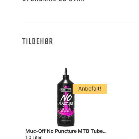
TILBEHØR
Muc-Off No Puncture MTB Tubeless Guffe
1.0 Liter