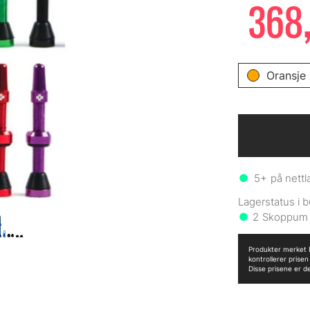
368,
Oransje
5+
på nettl
2
Produkter merket B
kontrollerer prise
Disse prisene er d