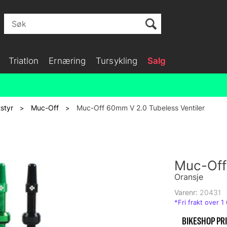
Triatlon
Ernæring
Tursykling
Salg
styr
Muc-Off
Muc-Off 60mm V 2.0 Tubeless Ventiler
>
>
Muc-Off
Oransje
Varenr:
20431