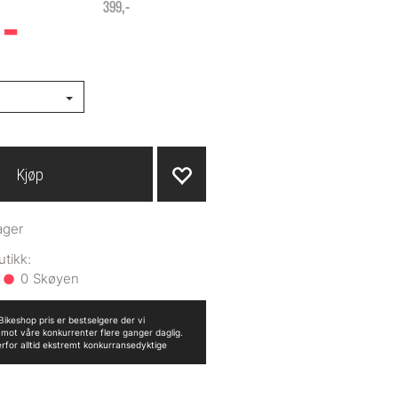
-
399,-
Kjøp
ager
0
ikeshop pris er bestselgere der vi
n mot våre konkurrenter flere ganger daglig.
erfor alltid ekstremt konkurransedyktige