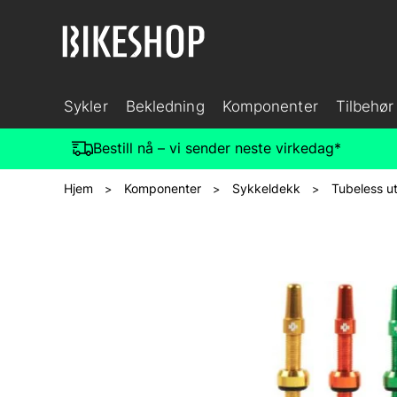
Sykler
Bekledning
Komponenter
Tilbehør
Bestill nå – vi sender neste virkedag*
Hjem
Komponenter
Sykkeldekk
Tubeless ut
>
>
>