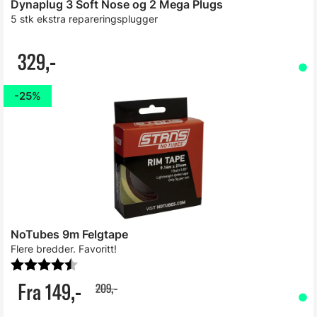
Dynaplug 3 Soft Nose og 2 Mega Plugs
5 stk ekstra repareringsplugger
329,-
25%
NoTubes 9m Felgtape
Flere bredder. Favoritt!
Karakter:
4.1 av 5 mulige
Fra 149,-
209,-