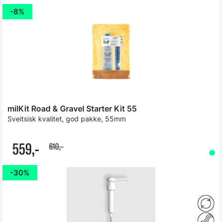
8%
milKit Road & Gravel Starter Kit 55
Sveitsisk kvalitet, god pakke, 55mm
559,-
610,-
30%