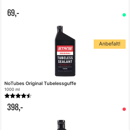
69,-
NoTubes Original Tubelessguffe
1000 ml
Karakter:
4.3 av 5 mulige
398,-