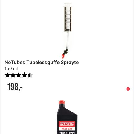
NoTubes Tubelessguffe Sprøyte
150 ml
Karakter:
4.3 av 5 mulige
198,-