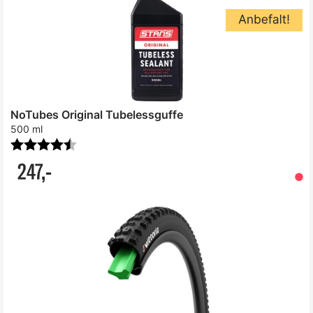
NoTubes Original Tubelessguffe
500 ml
Karakter:
4.6 av 5 mulige
247,-