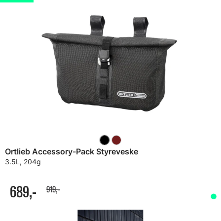
Ortlieb Accessory-Pack Styreveske
3.5L, 204g
689,-
919,-