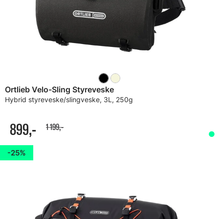
Ortlieb Velo-Sling Styreveske
Hybrid styreveske/slingveske, 3L, 250g
899,-
1 199,-
25%