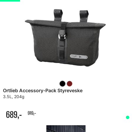
Ortlieb Accessory-Pack Styreveske
3.5L, 204g
689,-
919,-