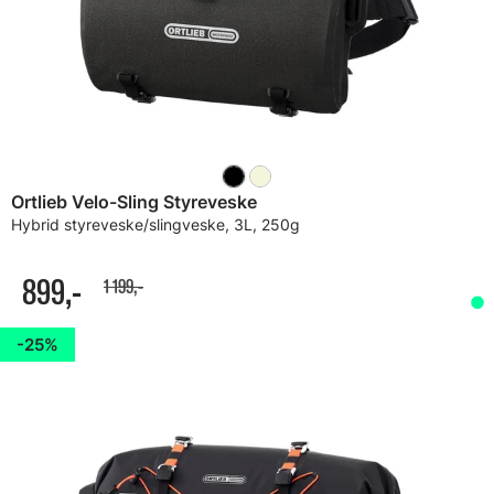
Ortlieb Velo-Sling Styreveske
Hybrid styreveske/slingveske, 3L, 250g
899,-
1 199,-
25%