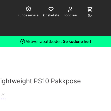
Kundeservice
Logg inn
0,-
Aktive rabattkoder.
Se kodene her!
 Lightweight PS10 Pakkpose
407