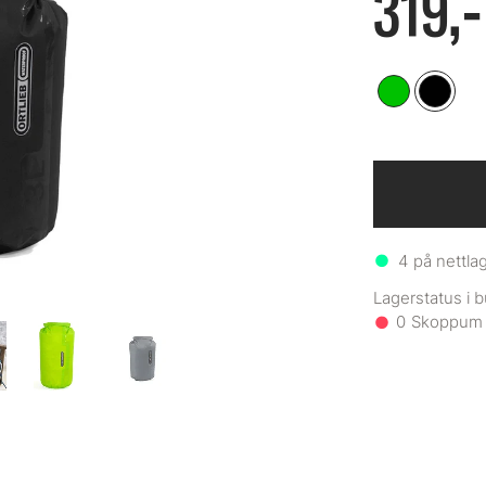
319,-
4
på nettla
0