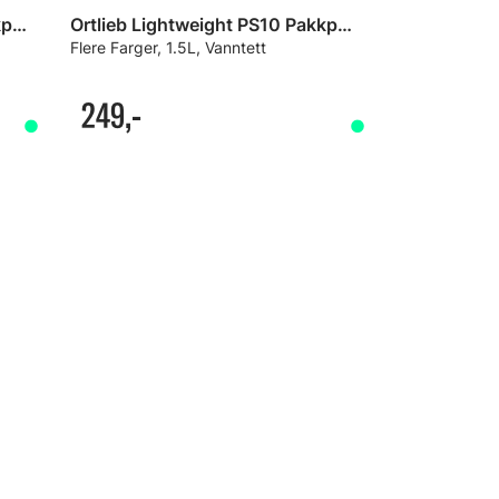
Ortlieb Lightweight PS10 Pakkpose
Ortlieb Lightweight PS10 Pakkpose
Flere Farger, 1.5L, Vanntett
249,-