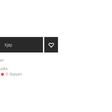
Kjøp
ger
0