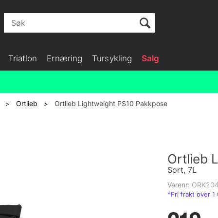
Triatlon
Ernæring
Tursykling
Salg
Ortlieb
Ortlieb Lightweight PS10 Pakkpose
>
>
Ortlieb
Sort, 7L
Varenr:
ORK20