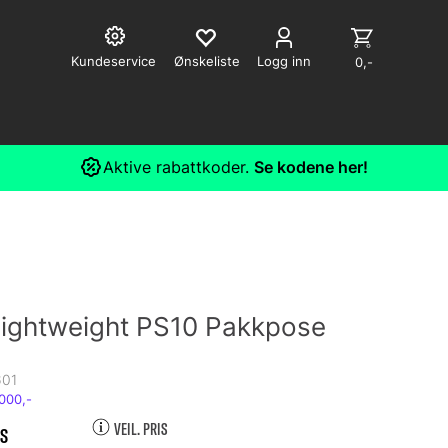
Kundeservice
Logg inn
0,-
Aktive rabattkoder.
Se kodene her!
 Lightweight PS10 Pakkpose
01
VEIL. PRIS