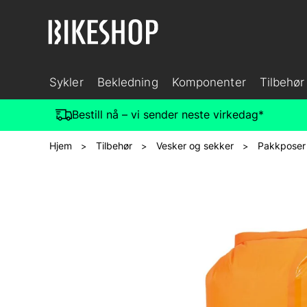
Sykler
Bekledning
Komponenter
Tilbehør
Bestill nå – vi sender neste virkedag*
Hjem
Tilbehør
Vesker og sekker
Pakkposer
>
>
>