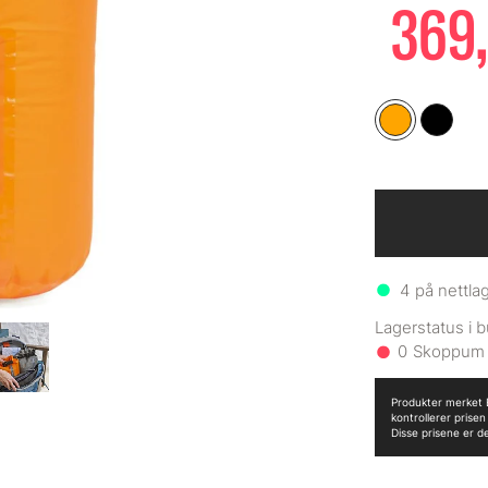
369,
4
på nettla
0
Produkter merket B
kontrollerer prise
Disse prisene er d