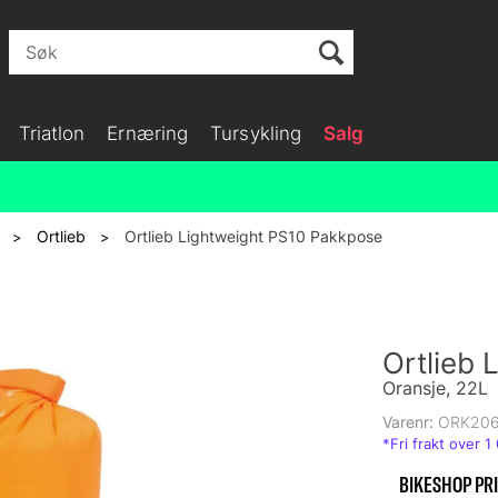
Triatlon
Ernæring
Tursykling
Salg
Ortlieb
Ortlieb Lightweight PS10 Pakkpose
>
>
Ortlieb
Oransje, 22L
Varenr:
ORK206