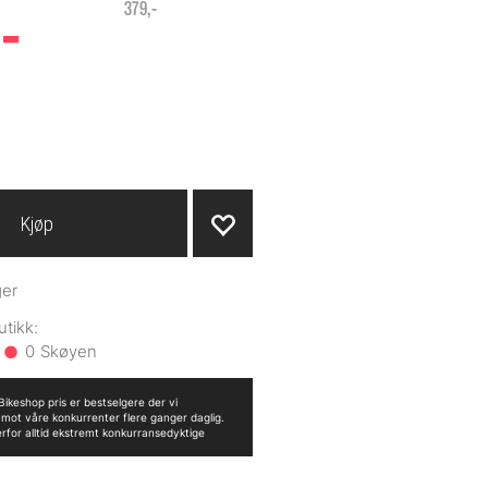
-
379,-
Kjøp
ger
0
ikeshop pris er bestselgere der vi
n mot våre konkurrenter flere ganger daglig.
erfor alltid ekstremt konkurransedyktige