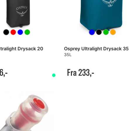
tralight Drysack 20
Osprey Ultralight Drysack 35
35L
6,-
Fra 233,-