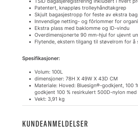
TSID bagasjeregistrering inkludert i hvert p
Patentert, knappløs trolleyhåndtakgrep
Skjult bagasjestropp for feste av ekstra bag
Innvendige netting- og fôrlommer for organi
Ekstra plass med baklomme og ID-vindu
Overdimensjonerte 90 mm-hjul for ujevnt un
Flytende, ekstern tilgang til støvelrom for å 
Spesifikasjoner:
Volum: 100L
dimensjoner: 78H X 49W X 43D CM
Materiale: Hoved: Bluesign®-godkjent, 100 
godkjent 100 % resirkulert 500D-nylon med
Vekt: 3,91 kg
KUNDEANMELDELSER