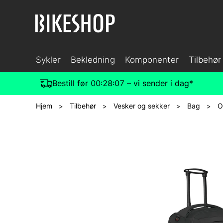
Sykler
Bekledning
Komponenter
Tilbehør
Bestill før
00:28:06
– vi sender i dag*
Hjem
Tilbehør
Vesker og sekker
Bag
O
>
>
>
>