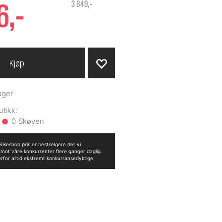
6,-
3 849,-
Kjøp
ager
0
ikeshop pris er bestselgere der vi
n mot våre konkurrenter flere ganger daglig.
erfor alltid ekstremt konkurransedyktige