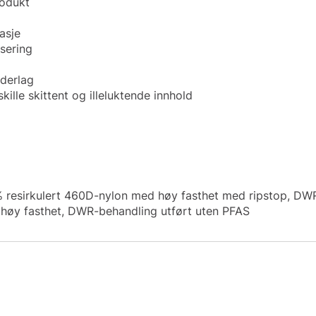
rodukt
asje
sering
derlag
skille skittent og illeluktende innhold
% resirkulert 460D-nylon med høy fasthet med ripstop, DWR
 høy fasthet, DWR-behandling utført uten PFAS