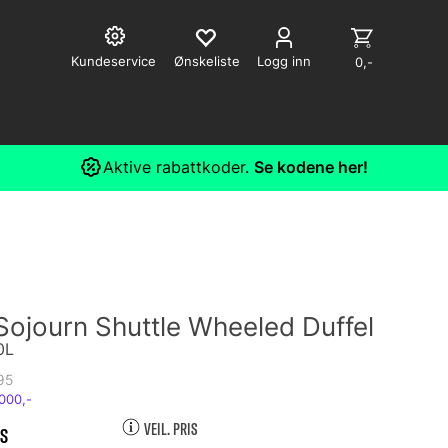
Kundeservice
Logg inn
0,-
Aktive rabattkoder.
Se kodene her!
ojourn Shuttle Wheeled Duffel
0L
95
VEIL. PRIS