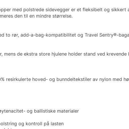
per med polstrede sidevegger er et fleksibelt og sikkert al
imeres den til en mindre størrelse.
ed to rør, add-a-bag-kompatibilitet og Travel Sentry®-bagas
er, mens de ekstra store hjulene holder stand ved krevende b
0% resirkulerte hoved- og bunndeltekstiler av nylon med h
ytenacitet- og ballistiske materialer
lstring og kontroll på lasten