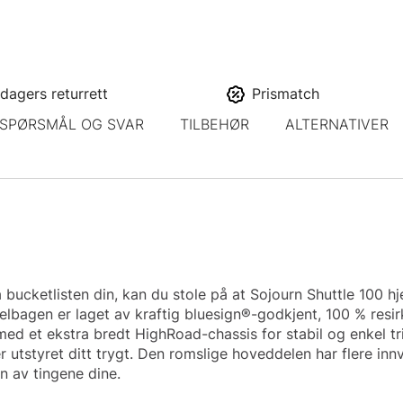
dagers returrett
Prismatch
SPØRSMÅL OG SVAR
TILBEHØR
ALTERNATIVER
 på bucketlisten din, kan du stole på at Sojourn Shuttle 100 h
felbagen er laget av kraftig bluesign®-godkjent, 100 % resi
d et ekstra bredt HighRoad-chassis for stabil og enkel tri
 utstyret ditt trygt. Den romslige hoveddelen har flere i
n av tingene dine.