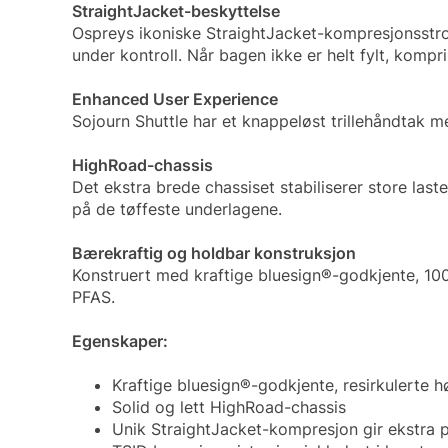
StraightJacket-beskyttelse
Ospreys ikoniske StraightJacket-kompresjonsstrop
under kontroll. Når bagen ikke er helt fylt, kompr
Enhanced User Experience
Sojourn Shuttle har et knappeløst trillehåndtak m
HighRoad-chassis
Det ekstra brede chassiset stabiliserer store last
på de tøffeste underlagene.
Bærekraftig og holdbar konstruksjon
Konstruert med kraftige bluesign®-godkjente, 10
PFAS.
Egenskaper:
Kraftige bluesign®-godkjente, resirkulerte hø
Solid og lett HighRoad-chassis
Unik StraightJacket-kompresjon gir ekstra po