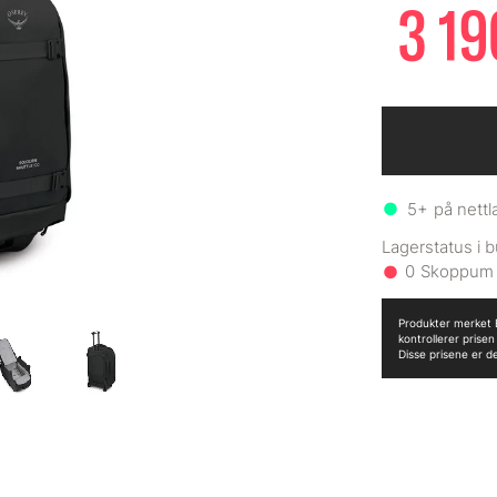
3 19
5+
på nettl
0
Produkter merket B
kontrollerer prise
Disse prisene er d