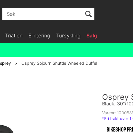
Triatlon
Ernæring
Tursykling
Salg
sprey
Osprey Sojourn Shuttle Wheeled Duffel
>
Osprey S
Black, 30"/10
Varenr:
100053