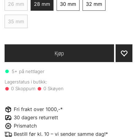
26 mm
28 mm
30 mm
32 mm
35 mm
Kjøp
5+
på nettlager
0
0
Fri frakt over 1000,-*
30 dagers returrett
Prismatch
Bestill før kl. 10 – vi sender samme dag!*