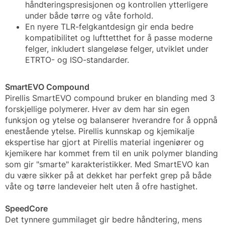
håndteringspresisjonen og kontrollen ytterligere
under både tørre og våte forhold.
En nyere TLR-felgkantdesign gir enda bedre
kompatibilitet og lufttetthet for å passe moderne
felger, inkludert slangeløse felger, utviklet under
ETRTO- og ISO-standarder.
SmartEVO Compound
Pirellis SmartEVO compound bruker en blanding med 3
forskjellige polymerer. Hver av dem har sin egen
funksjon og ytelse og balanserer hverandre for å oppnå
enestående ytelse. Pirellis kunnskap og kjemikalje
ekspertise har gjort at Pirellis material ingeniører og
kjemikere har kommet frem til en unik polymer blanding
som gir "smarte" karakteristikker. Med SmartEVO kan
du være sikker på at dekket har perfekt grep på både
våte og tørre landeveier helt uten å ofre hastighet.
SpeedCore
Det tynnere gummilaget gir bedre håndtering, mens