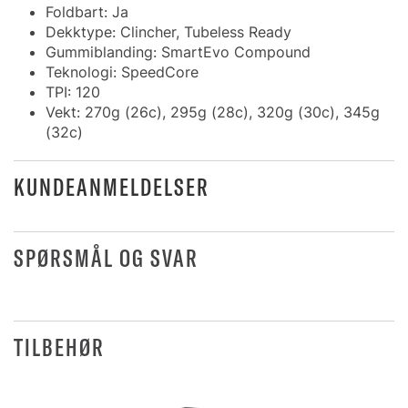
Foldbart: Ja
Dekktype: Clincher, Tubeless Ready
Gummiblanding: SmartEvo Compound
Teknologi: SpeedCore
TPI: 120
Vekt: 270g (26c), 295g (28c), 320g (30c), 345g
(32c)
KUNDEANMELDELSER
SPØRSMÅL OG SVAR
TILBEHØR