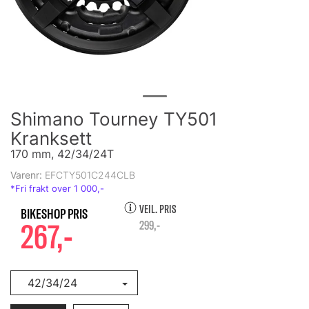
Shimano Tourney TY501
Kranksett
170 mm, 42/34/24T
Varenr:
EFCTY501C244CLB
VEIL. PRIS
267,-
299,-
42/34/24