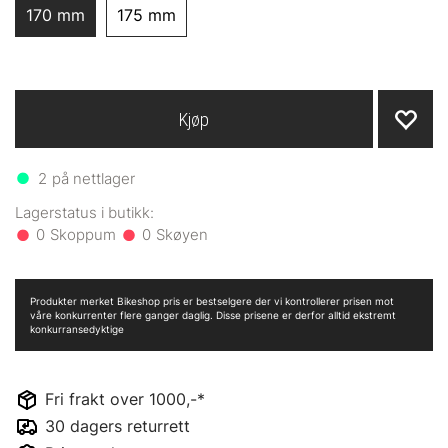
170 mm
175 mm
Kjøp
2
på nettlager
0
0
Produkter merket Bikeshop pris er bestselgere der vi kontrollerer prisen mot
våre konkurrenter flere ganger daglig. Disse prisene er derfor alltid ekstremt
konkurransedyktige
Fri frakt over 1000,-*
30 dagers returrett