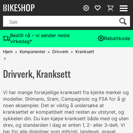
Bestill nå – vi sender neste
Rabattkode
virkedag*
Hjem
Komponenter
Drivverk
Kranksett
>
>
>
>
Drivverk, Kranksett
Vi har mange forskjellige kranksett fra kjente merker og
modeller. Shimano, Sram, Campagnolo og FSA for å gi
noen eksempler. Det er viktig å undersøke at
kranksettet er kompatibelt med resten av utstyret, og
sykkelen din. Du kan kjøpe kranksett både med og uten
drev, og standarden i dag er enten 1, 2- eller 3-delt. Vi
har for alle disipliner som mtb/sti, landevei, gravel,