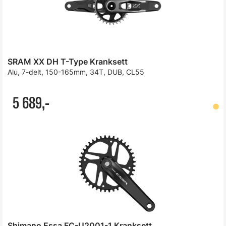
SRAM XX DH T-Type Kranksett
Alu, 7-delt, 150-165mm, 34T, DUB, CL55
5 689,-
Shimano Essa FC-U2001-1 Kranksett