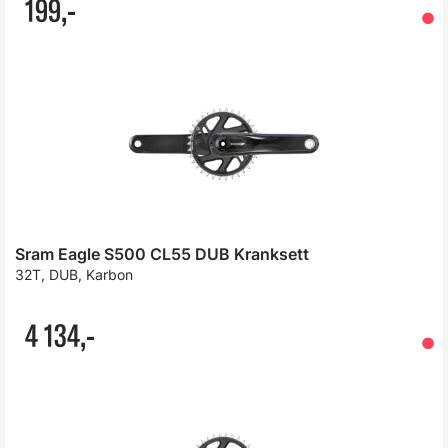
199,-
r
Sram Eagle S500 CL55 DUB Kranksett
32T, DUB, Karbon
4 134,-