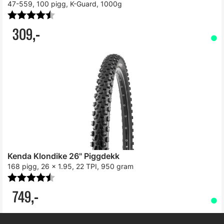
47-559, 100 pigg, K-Guard, 1000g
Karakter:
4.6 av 5 mulige
309,-
Kenda Klondike 26" Piggdekk
168 pigg, 26 x 1.95, 22 TPI, 950 gram
Karakter:
4.8 av 5 mulige
749,-