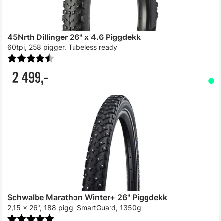
45Nrth Dillinger 26" x 4.6 Piggdekk
60tpi, 258 pigger. Tubeless ready
Karakter:
4.7 av 5 mulige
2 499,-
Schwalbe Marathon Winter+ 26" Piggdekk
2,15 x 26", 188 pigg, SmartGuard, 1350g
Karakter:
5.0 av 5 mulige