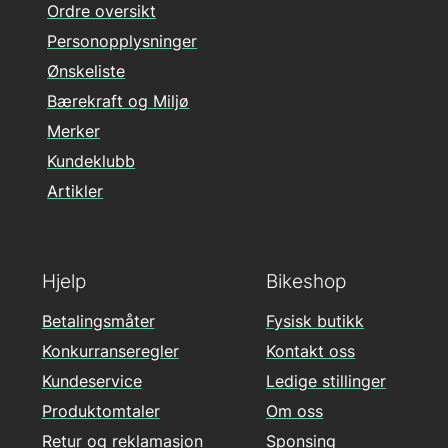
Ordre oversikt
Personopplysninger
Ønskeliste
Bærekraft og Miljø
Merker
Kundeklubb
Artikler
Hjelp
Bikeshop
Betalingsmåter
Fysisk butikk
Konkurranseregler
Kontakt oss
Kundeservice
Ledige stillinger
Produktomtaler
Om oss
Retur og reklamasjon
Sponsing