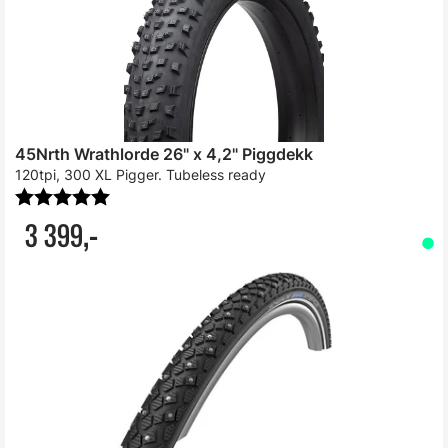
45Nrth Wrathlorde 26" x 4,2" Piggdekk
120tpi, 300 XL Pigger. Tubeless ready
Karakter:
5.0 av 5 mulige
3 399,-