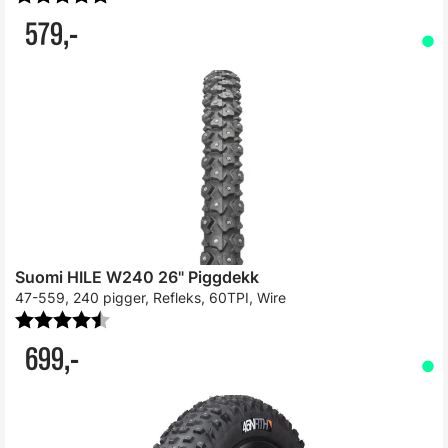
579,-
Suomi HILE W240 26" Piggdekk
47-559, 240 pigger, Refleks, 60TPI, Wire
Karakter:
4.8 av 5 mulige
699,-