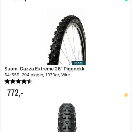
Suomi Gazza Extreme 26" Piggdekk
54-559, 294 pigger, 1070gr, Wire
Karakter:
4.9 av 5 mulige
772,-