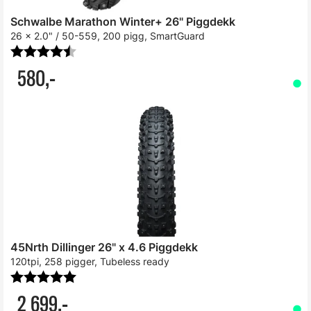
Schwalbe Marathon Winter+ 26" Piggdekk
26 x 2.0" / 50-559, 200 pigg, SmartGuard
Karakter:
4.8 av 5 mulige
580,-
45Nrth Dillinger 26" x 4.6 Piggdekk
120tpi, 258 pigger, Tubeless ready
Karakter:
5.0 av 5 mulige
2 699,-