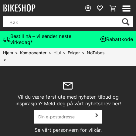
Bestill nå – vi sender neste
Rabattkode
virkedag*
Hjem
Komponenter
Hjul
Felger
NoTubes
>
>
>
>
>
Vil du være først ute med nyheter, tilbud og
inspirasjon? Meld deg på vårt nyhetsbrev her!
Se vårt
personvern
for vilkår.