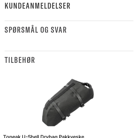
KUNDEANMELDELSER
SPØRSMÅL OG SVAR
TILBEHØR
Topeak U-Shell Drybag Pakkveske