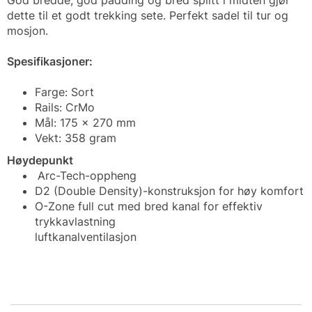
God bredde, god padding og bred splitt i midten gjør
dette til et godt trekking sete. Perfekt sadel til tur og
mosjon.
Spesifikasjoner:
Farge: Sort
Rails: CrMo
Mål: 175 x 270 mm
Vekt: 358 gram
Høydepunkt
Arc-Tech-oppheng
D2 (Double Density)-konstruksjon for høy komfort
O-Zone full cut med bred kanal for effektiv
trykkavlastning
luftkanalventilasjon