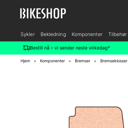
Sykler
Bekledning
Komponenter
Tilbehør
Bestill nå – vi sender neste virkedag*
Hjem
Komponenter
Bremser
Bremseklosser
>
>
>