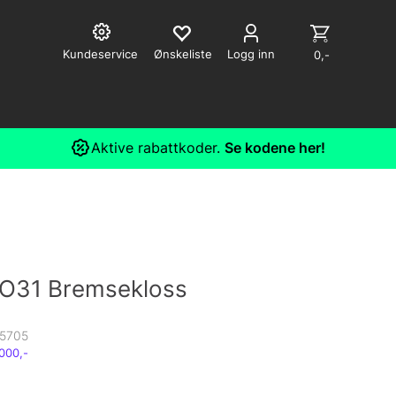
Kundeservice
Logg inn
0,-
Aktive rabattkoder.
Se kodene her!
O31 Bremsekloss
5705