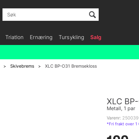
Triatlon
Ernæring
Tursykling
Salg
Skivebrems
XLC BP-O31 Bremsekloss
>
>
XLC BP-
Metall, 1 par
Varenr:
250039