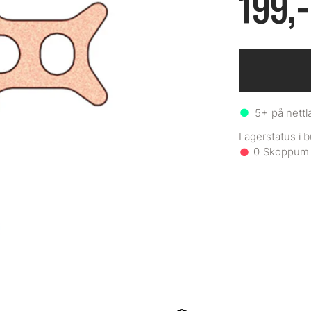
199,-
5+
på nettl
0