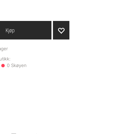
Kjøp
ager
0