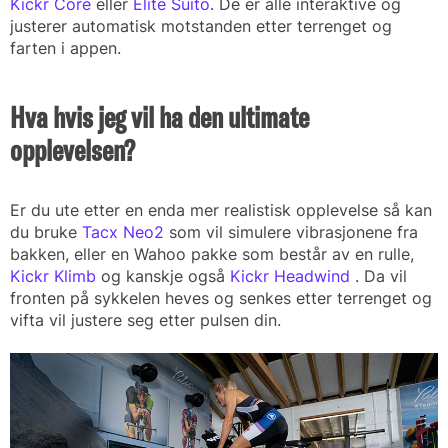
Kickr Core
eller
Elite Suito
. De er alle interaktive og
justerer automatisk motstanden etter terrenget og
farten i appen.
Hva hvis jeg vil ha den ultimate
opplevelsen?
Er du ute etter en enda mer realistisk opplevelse så kan
du bruke
Tacx Neo2
som vil simulere vibrasjonene fra
bakken, eller en Wahoo pakke som består av en rulle,
Kickr Klimb
og kanskje også
Kickr Headwind
. Da vil
fronten på sykkelen heves og senkes etter terrenget og
vifta vil justere seg etter pulsen din.