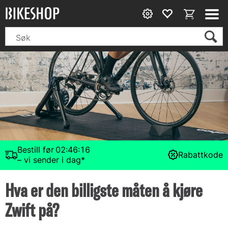
Bestill før
02:46:15
Rabattkode
– vi sender i dag*
Hva er den billigste måten å kjøre
Zwift på?