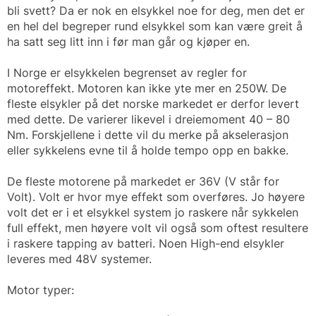
bli svett? Da er nok en elsykkel noe for deg, men det er
en hel del begreper rund elsykkel som kan være greit å
ha satt seg litt inn i før man går og kjøper en.
I Norge er elsykkelen begrenset av regler for
motoreffekt. Motoren kan ikke yte mer en 250W. De
fleste elsykler på det norske markedet er derfor levert
med dette. De varierer likevel i dreiemoment 40 – 80
Nm. Forskjellene i dette vil du merke på akselerasjon
eller sykkelens evne til å holde tempo opp en bakke.
De fleste motorene på markedet er 36V (V står for
Volt). Volt er hvor mye effekt som overføres. Jo høyere
volt det er i et elsykkel system jo raskere når sykkelen
full effekt, men høyere volt vil også som oftest resultere
i raskere tapping av batteri. Noen High-end elsykler
leveres med 48V systemer.
Motor typer: