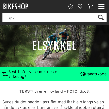
ELSYKKEL
Bestill nå – vi sender neste
Rabattkode
virkedag*
TEKST:
Sverre Hovland –
FOTO:
Scott
Synes du det hadde vært fint med litt hjelp langs veien
når du sykler, eller bare ønsker å sykle til jobben uten å