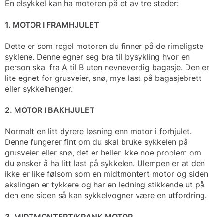
En elsykkel kan ha motoren på et av tre steder:
1. MOTOR I FRAMHJULET
Dette er som regel motoren du finner på de rimeligste
syklene. Denne egner seg bra til bysykling hvor en
person skal fra A til B uten nevneverdig bagasje. Den er
lite egnet for grusveier, snø, mye last på bagasjebrett
eller sykkelhenger.
2. MOTOR I BAKHJULET
Normalt en litt dyrere løsning enn motor i forhjulet.
Denne fungerer fint om du skal bruke sykkelen på
grusveier eller snø, det er heller ikke noe problem om
du ønsker å ha litt last på sykkelen. Ulempen er at den
ikke er like følsom som en midtmontert motor og siden
akslingen er tykkere og har en ledning stikkende ut på
den ene siden så kan sykkelvogner være en utfordring.
3. MIDTMONTERT/KRANK MOTOR